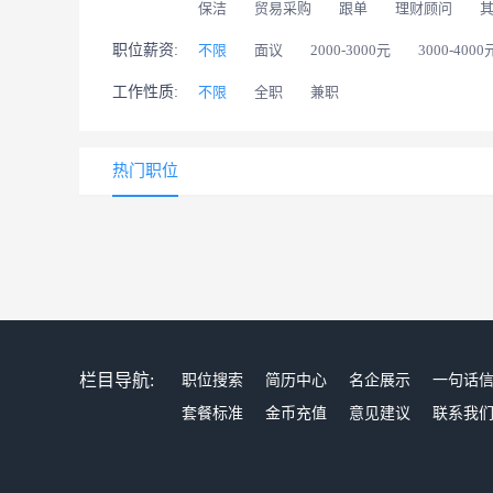
保洁
贸易采购
跟单
理财顾问
职位薪资:
不限
面议
2000-3000元
3000-4000
工作性质:
不限
全职
兼职
热门职位
栏目导航:
职位搜索
简历中心
名企展示
一句话
套餐标准
金币充值
意见建议
联系我